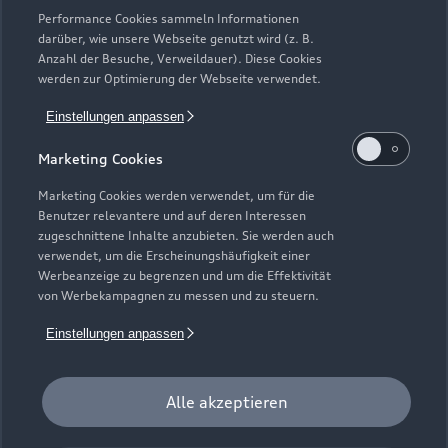
Performance Cookies sammeln Informationen
darüber, wie unsere Webseite genutzt wird (z. B.
Anzahl der Besuche, Verweildauer). Diese Cookies
werden zur Optimierung der Webseite verwendet.
Einstellungen anpassen
Marketing Cookies
Heinrich-Nordhoff-Straße 129
38440 Wolfsburg
Marketing Cookies werden verwendet, um für die
Benutzer relevantere und auf deren Interessen
05361 20430
zugeschnittene Inhalte anzubieten. Sie werden auch
verwendet, um die Erscheinungshäufigkeit einer
Werbeanzeige zu begrenzen und um die Effektivität
info@audi-zentrum-wolfsburg.de
von Werbekampagnen zu messen und zu steuern.
Kontaktdaten herunterladen
Einstellungen anpassen
Alle akzeptieren
Öffnungszeiten