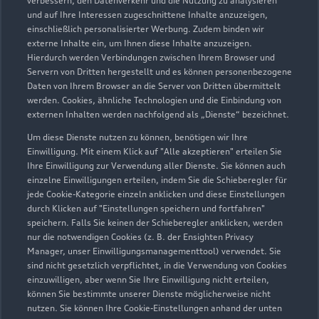
verbessern, den Datenverkehr und die Nutzung zu analysieren
beraten!
und auf Ihre Interessen zugeschnittene Inhalte anzuzeigen,
einschließlich personalisierter Werbung. Zudem binden wir
externe Inhalte ein, um Ihnen diese Inhalte anzuzeigen.
Entdecken Sie die Welt von Audi mit uns
Hierdurch werden Verbindungen zwischen Ihrem Browser und
Servern von Dritten hergestellt und es können personenbezogene
Daten von Ihrem Browser an die Server von Dritten übermittelt
werden. Cookies, ähnliche Technologien und die Einbindung von
externen Inhalten werden nachfolgend als „Dienste“ bezeichnet.
Um diese Dienste nutzen zu können, benötigen wir Ihre
Einwilligung. Mit einem Klick auf "Alle akzeptieren" erteilen Sie
Ihre Einwilligung zur Verwendung aller Dienste. Sie können auch
Verkaufsberater kontaktieren
einzelne Einwilligungen erteilen, indem Sie die Schieberegler für
jede Cookie-Kategorie einzeln anklicken und diese Einstellungen
durch Klicken auf "Einstellungen speichern und fortfahren"
speichern. Falls Sie keinen der Schieberegler anklicken, werden
nur die notwendigen Cookies (z. B. der Ensighten Privacy
Serviceberater kontaktieren
Manager, unser Einwilligungsmanagementtool) verwendet. Sie
sind nicht gesetzlich verpflichtet, in die Verwendung von Cookies
einzuwilligen, aber wenn Sie Ihre Einwilligung nicht erteilen,
können Sie bestimmte unserer Dienste möglicherweise nicht
nutzen. Sie können Ihre Cookie-Einstellungen anhand der unten
Servicetermin vereinbaren