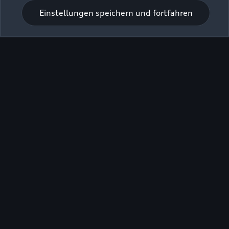
Einstellungen speichern und fortfahren
Verkauf
Geschlossen
,
öffnet am
Montag 09:00
Service
Geschlossen
,
öffnet am
Montag 07:00
Teile- und Zubehörverkauf
Geschlossen
,
öffnet am
Montag 07:00
Zurück nach oben
Modelle
Kaufen & leasen