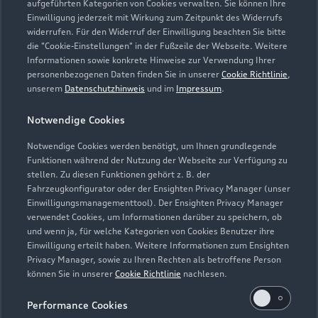
aufgeführten Kategorien von Cookies verwalten. Sie können Ihre
Einwilligung jederzeit mit Wirkung zum Zeitpunkt des Widerrufs
widerrufen. Für den Widerruf der Einwilligung beachten Sie bitte
die "Cookie-Einstellungen" in der Fußzeile der Webseite. Weitere
Probefahrt vereinbaren
Informationen sowie konkrete Hinweise zur Verwendung Ihrer
personenbezogenen Daten finden Sie in unserer
Cookie Richtlinie
,
unserem
Datenschutzhinweis
und im
Impressum
.
Notwendige Cookies
Audi Zentrum Wolfsburg
Notwendige Cookies werden benötigt, um Ihnen grundlegende
Funktionen während der Nutzung der Webseite zur Verfügung zu
Autoverkauf
Servicepartner
stellen. Zu diesen Funktionen gehört z. B. der
Fahrzeugkonfigurator oder der Ensighten Privacy Manager (unser
Audi Gebrauchtwagen :plus
e-tron
R8 Verkaufspartner
Einwilligungsmanagementtool). Der Ensighten Privacy Manager
Service R8
verwendet Cookies, um Informationen darüber zu speichern, ob
und wenn ja, für welche Kategorien von Cookies Benutzer ihre
Einwilligung erteilt haben. Weitere Informationen zum Ensighten
Privacy Manager, sowie zu Ihren Rechten als betroffene Person
können Sie in unserer
Cookie Richtlinie
nachlesen.
Performance Cookies